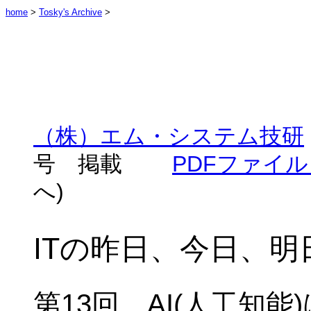
home
>
Tosky's Archive
>
（株）エム・システム技研
号 掲載
PDFファイル
へ)
IT
の昨日、
今日
、
明
第13回
AI(
人工知能
)