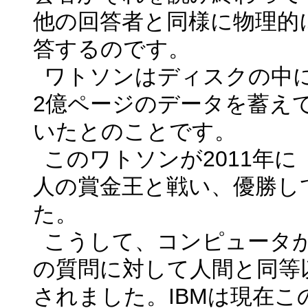
他の回答者と同様に物理的
答するのです。
ワトソンはディスクの中
2
億ページのデータを蓄え
いたとのことです。
このワトソンが
2011
年に
人の賞金王
と戦い、優勝し
た。
こうして、コンピュータ
の質問に対して人間と同等
されました。
IBM
は現在こ