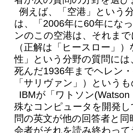
例えば、「空港」という
は、「
2006
年に
60
年にな
ンのこの空港は、それまで
（正解は「ヒースロー」）
性」という分野の質問には
死んだ
1936
年までヘレン・
「サリヴァン」）というも
IBM
が「ワトソン
(Watson
殊なコンピュータを開発し
問の英文が他の回答者と同
会者がそれを読み終わって