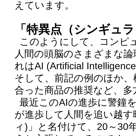
えています。
「特異点（シンギュラ
このようにして、コンピ
人間の頭脳のさまざまな論
れは
AI (Artificial Intelligence
そして、前記の例のほか、
合った商品の推奨など、多
最近この
AI
の進歩に警鐘
が進歩して人間を追い越す
ィ
)
」と名付けて、
20
～
30