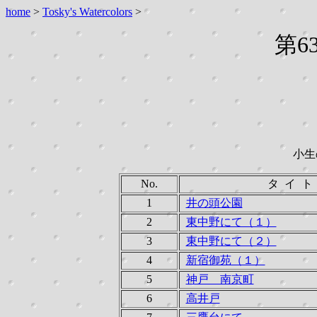
home
>
Tosky's Watercolors
>
第6
小生
No.
タ イ ト
1
井の頭公園
2
東中野にて（１）
3
東中野にて（２）
4
新宿御苑（１）
5
神戸 南京町
6
高井戸