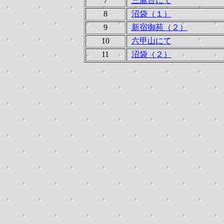
7
三鷹台にて
8
沼袋（１）
9
新宿御苑（２）
10
六甲山にて
11
沼袋（２）