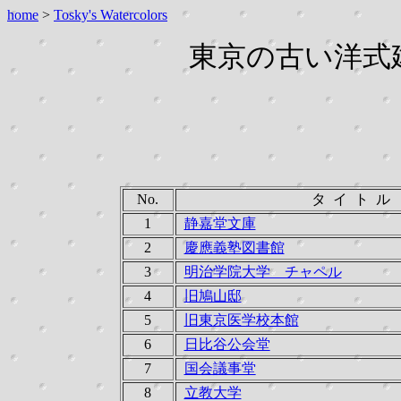
home
>
Tosky's Watercolors
東京の古い洋
No.
タ イ ト ル
1
静嘉堂文庫
2
慶應義塾図書館
3
明治学院大学 チャペル
4
旧鳩山邸
5
旧東京医学校本館
6
日比谷公会堂
7
国会議事堂
8
立教大学