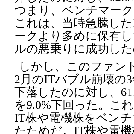
つまり、ベンチマーク
これは、当時急騰した
ークより多めに保有し
ルの悪乗りに成功した
しかし、このファン
2
月の
IT
バブル崩壊の
3
下落したのに対し、
61
を
9.0%
下回った。これ
IT
株や電機株をベンチ
たためだ。
IT
株や電機