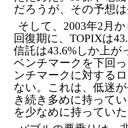
だろうが、その予想は
そして、
2003
年
2
月か
回復期に、
TOPIX
は
43
信託は
43.6%
しか上が
ベンチマークを下回っ
ンチマークに対するロ
ない。これは、低迷が
き続き多めに持ってい
を少なめに持っていた