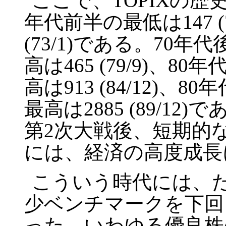
ここで、
TOPIX
の歴
年代前半の最低は
147 
(73/1)
である。
70
年代
高は
465 (79/9)
、
80
年
高は
913 (84/12)
、
80
年
最高は
2885 (89/12)
で
第
2
次大戦後、短期的
には、経済の高度成長
こういう時代には、
少ベンチマークを下回
った。いわゆる優良株