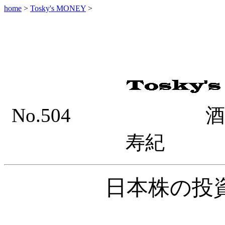
home
>
Tosky's MONEY
>
No.504 酒井
寿紀 20
日本株の投