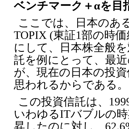
ベンチマーク＋αを目
ここでは、日本のあ
TOPIX (
東証
1
部の時価
にして、日本株全般を
託を例にとって、最近
が、現在の日本の投資
思われるからである。
この投資信託は、
199
いわゆる
IT
バブルの時
昇したのに対し、
62.6