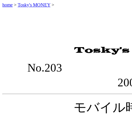
home
>
Tosky's MONEY
>
No.203
20
モバイル