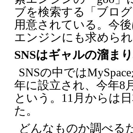
ブを検索する「ブログ
用意されている。今後
エンジンにも求められ
SNS
はギャルの溜まり
SNS
の中では
MySpace
年に設立され、今年
8
という。
11
月からは日
た。
どんなものか調べる