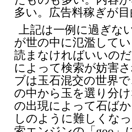
多い。広告料稼ぎが目
上記は一例に過ぎな
が世の中に氾濫してい
読まなければいいのだ
によって検索が妨害さ
ブは玉石混交の世界で
の中から玉を選り分け
の出現によって石ばか
しのように難しくなっ
索エンジンの「
goo
」