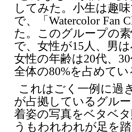
してみた。小生は趣味
で、「
Watercolor Fan C
た。このグループの素
で、女性が
15
人、男は
女性の年齢は
20
代、
30
全体の
80%
を占めてい
これはごく一例に過
が占拠しているグルー
着姿の写真をベタベタ
うもわれわれが足を踏